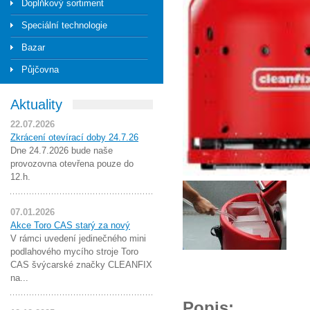
Doplňkový sortiment
Speciální technologie
Bazar
Půjčovna
Aktuality
22.07.2026
Zkrácení otevírací doby 24.7.26
Dne 24.7.2026 bude naše
provozovna otevřena pouze do
12.h.
07.01.2026
Akce Toro CAS starý za nový
V rámci uvedení jedinečného mini
podlahového mycího stroje Toro
CAS švýcarské značky CLEANFIX
na...
Popis: