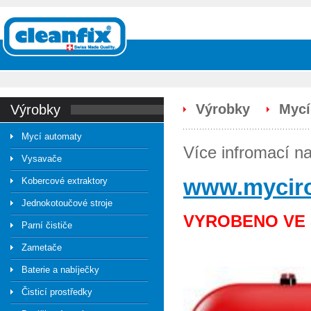
Výrobky
Mycí
výrobky
Mycí automaty
Více infromací n
Vysavače
www.myciro
Kobercové extraktory
Jednokotoučové stroje
VYROBENO VE
Parní čističe
Zametače
Baterie a nabíječky
Čisticí prostředky