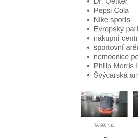
Dr. Oetker
Pepsi Cola
Nike sports
Evropský par
nákupní cent
sportovní aré
nemocnice po
Philip Morris 
Švýcarská ar
RA 660 Navi