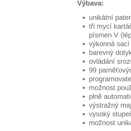
Výbava:
unikátní pat
tři mycí kar
písmen V (lép
výkonná sací
barevný dotyk
ovládání sroz
99 paměťovýc
programovatel
možnost použí
plně automati
výstražný maj
vysoký stupe
možnost unik