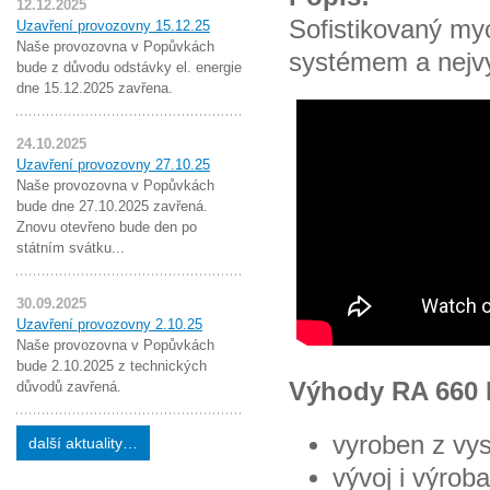
12.12.2025
Sofistikovaný my
Uzavření provozovny 15.12.25
Naše provozovna v Popůvkách
systémem a nejvy
bude z důvodu odstávky el. energie
dne 15.12.2025 zavřena.
24.10.2025
Uzavření provozovny 27.10.25
Naše provozovna v Popůvkách
bude dne 27.10.2025 zavřená.
Znovu otevřeno bude den po
státním svátku...
30.09.2025
Uzavření provozovny 2.10.25
Naše provozovna v Popůvkách
bude 2.10.2025 z technických
Výhody RA 660 
důvodů zavřená.
vyroben z vys
další aktuality…
vývoj i výrob