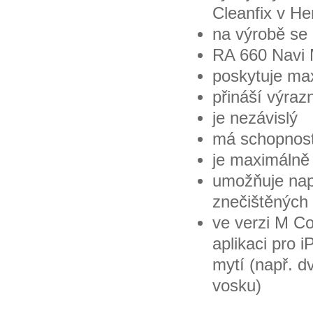
Cleanfix v H
na výrobě se 
RA 660 Navi M
poskytuje max
přináší výraz
je nezávislý
má schopnost
je maximálně 
umožňuje nap
znečištěných
ve verzi M C
aplikaci pro 
mytí (např. 
vosku)