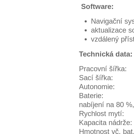
Software:
Navigační sys
aktualizace s
vzdálený přís
Technická data:
Pracovní ší
Sací šířk
Autonomie
Baterie: Lit
nabíjení na 80 %
Rychlost myt
Kapacita nád
Hmotnost vč. 