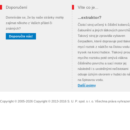
Doporučení
Víte co je...
...extraktor?
Domníváte se, že by naše stránky mohly
zajímat někoho z Vašich přátel či
Čisticí stroj určený k čištění koberců
známých?
čalounění a jiných látkových povrchů
Takový stroj je zpravidla vybaven
Doporučte nás!
čerpadlem, které dopravuje pod tlak
mycí roztok z nádrže na čistou vodu
trysek na konci hubice. Tlakový pro
mycího roztoku poté omývá vlákna
čištěného povrchu a sací motor jej
následně i s uvolněnými nečistotami
odsaje úzkým otvorem v hubici do n
na špinavou vodu.
Další pojmy
Copyright © 2005-2026 Copyright © 2013-2016 S. U. P. spol. s r. o. Všechna práva vyhraz