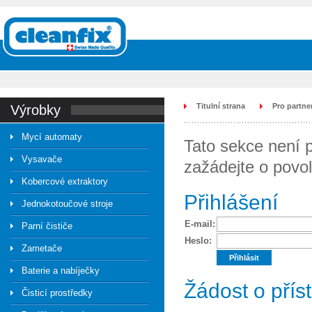
Titulní strana
Pro partne
výrobky
Mycí automaty
Tato sekce není p
Vysavače
zažádejte o povol
Kobercové extraktory
Přihlášení
Jednokotoučové stroje
E-mail:
Parní čističe
Heslo:
Zametače
Baterie a nabíječky
Žádost o pří
Čisticí prostředky