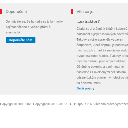
Doporučení
Víte co je...
...extraktor?
Domníváte se, že by naše stránky mohly
zajímat někoho z Vašich přátel či
Čisticí stroj určený k čištění koberců
známých?
čalounění a jiných látkových povrchů
Takový stroj je zpravidla vybaven
Doporučte nás!
čerpadlem, které dopravuje pod tlak
mycí roztok z nádrže na čistou vodu
trysek na konci hubice. Tlakový pro
mycího roztoku poté omývá vlákna
čištěného povrchu a sací motor jej
následně i s uvolněnými nečistotami
odsaje úzkým otvorem v hubici do n
na špinavou vodu.
Další pojmy
Copyright © 2005-2026 Copyright © 2013-2016 S. U. P. spol. s r. o. Všechna práva vyhraz