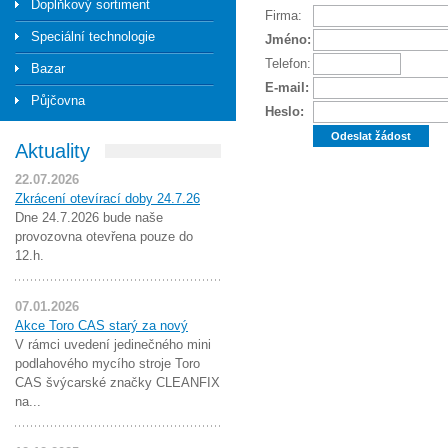
Doplňkový sortiment
Firma:
Speciální technologie
Jméno:
Telefon:
Bazar
E-mail:
Půjčovna
Heslo:
Aktuality
22.07.2026
Zkrácení otevírací doby 24.7.26
Dne 24.7.2026 bude naše
provozovna otevřena pouze do
12.h.
07.01.2026
Akce Toro CAS starý za nový
V rámci uvedení jedinečného mini
podlahového mycího stroje Toro
CAS švýcarské značky CLEANFIX
na...