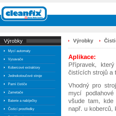
Výrobky
Čist
výrobky
Mycí automaty
Aplikace:
Vysavače
Přípravek, kter
Kobercové extraktory
čistících strojů a
Jednokotoučové stroje
Vhodný pro stroj
Parní čističe
mycí podlahové
Zametače
všude tam, kde 
Baterie a nabíječky
např. u koberců,
Čisticí prostředky