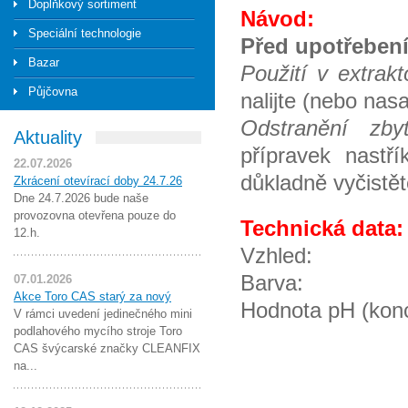
Doplňkový sortiment
Návod:
Speciální technologie
Před upotřebení
Bazar
Použití v extrak
Půjčovna
nalijte (nebo nas
Odstranění zby
Aktuality
přípravek nastř
22.07.2026
důkladně vyčistět
Zkrácení otevírací doby 24.7.26
Dne 24.7.2026 bude naše
provozovna otevřena pouze do
Technická data:
12.h.
Vzhled:
Barva
07.01.2026
Akce Toro CAS starý za nový
Hodnota pH (ko
V rámci uvedení jedinečného mini
podlahového mycího stroje Toro
CAS švýcarské značky CLEANFIX
na...