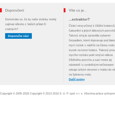
Doporučení
Víte co je...
...extraktor?
Domníváte se, že by naše stránky mohly
zajímat někoho z Vašich přátel či
Čisticí stroj určený k čištění koberců
známých?
čalounění a jiných látkových povrchů
Takový stroj je zpravidla vybaven
Doporučte nás!
čerpadlem, které dopravuje pod tlak
mycí roztok z nádrže na čistou vodu
trysek na konci hubice. Tlakový pro
mycího roztoku poté omývá vlákna
čištěného povrchu a sací motor jej
následně i s uvolněnými nečistotami
odsaje úzkým otvorem v hubici do n
na špinavou vodu.
Další pojmy
Copyright © 2005-2026 Copyright © 2013-2016 S. U. P. spol. s r. o. Všechna práva vyhraz