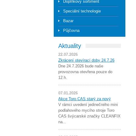
Doplňkový sortiment
Speciální technologie
Bazar
Půjčovna
Aktuality
22.07.2026
Zkrácení otevírací doby 24.7.26
Dne 24.7.2026 bude naše
provozovna otevřena pouze do
12.h.
07.01.2026
Akce Toro CAS starý za nový
V rámci uvedení jedinečného mini
podlahového mycího stroje Toro
CAS švýcarské značky CLEANFIX
na...