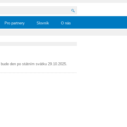
Pro partnery
Slovník
O nás
bude den po státním svátku 29.10.2025.