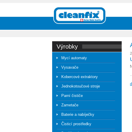
výrobky
2
Mycí automaty
N
Vysavače
Kobercové extraktory
d
Jednokotoučové stroje
Parní čističe
Zametače
Baterie a nabíječky
Čisticí prostředky