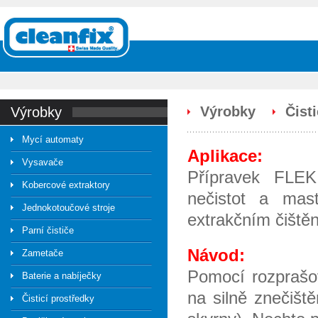
Výrobky
Čist
výrobky
Mycí automaty
Aplikace:
Vysavače
Přípravek FLEK
Kobercové extraktory
nečistot a mas
Jednokotoučové stroje
extrakčním čiště
Parní čističe
Návod:
Zametače
Pomocí rozprašo
Baterie a nabíječky
na silně znečišt
Čisticí prostředky