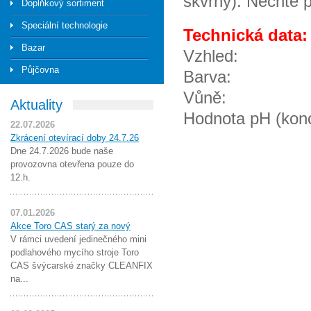
skvrny). Nechte p
Doplňkový sortiment
Speciální technologie
Technická data:
Bazar
Vzhled
Půjčovna
Barva
Vůně:
Aktuality
Hodnota pH (ko
22.07.2026
Zkrácení otevírací doby 24.7.26
Dne 24.7.2026 bude naše
provozovna otevřena pouze do
12.h.
07.01.2026
Akce Toro CAS starý za nový
V rámci uvedení jedinečného mini
podlahového mycího stroje Toro
CAS švýcarské značky CLEANFIX
na...