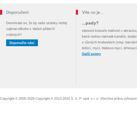
Doporučení
Víte co je...
...pady?
Domníváte se, že by naše stránky mohly
zajímat někoho z Vašich přátel či
silonové kotouče máčené v abrazivu
známých?
které mohou nahradit kartáče; dodáva
v různých hrubostech (resp. barvách
Doporučte nás!
leštící, mycí, hluboce mycí, drhnoucí
Další pojmy
Copyright © 2005-2026 Copyright © 2013-2016 S. U. P. spol. s r. o. Všechna práva vyhraz