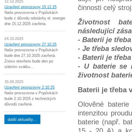
12.12.2025
činnosti celý stroj
Uzavření provozovny 15.12.25
Naše provozovna v Popůvkách
bude z důvodu odstávky el. energie
Životnost bat
dne 15.12.2025 zavřena.
následující zás
- Baterii je třeb
24.10.2025
Uzavření provozovny 27.10.25
- Je třeba sledo
Naše provozovna v Popůvkách
bude dne 27.10.2025 zavřená.
- Baterii je třeb
Znovu otevřeno bude den po
- U baterie se
státním svátku...
životnost bateri
30.09.2025
Uzavření provozovny 2.10.25
Baterii je třeba
Naše provozovna v Popůvkách
bude 2.10.2025 z technických
Olověné baterie
důvodů zavřená.
intenzitou prou
další aktuality…
baterie (např. b
15 - 20 A) a ko