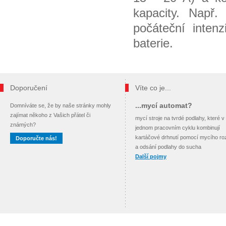
kapacity. Např.
počáteční inten
baterie.
Doporučení
Víte co je...
...mycí automat?
Domníváte se, že by naše stránky mohly
zajímat někoho z Vašich přátel či
mycí stroje na tvrdé podlahy, které v
známých?
jednom pracovním cyklu kombinují
kartáčové drhnutí pomocí mycího ro
Doporučte nás!
a odsání podlahy do sucha
Další pojmy