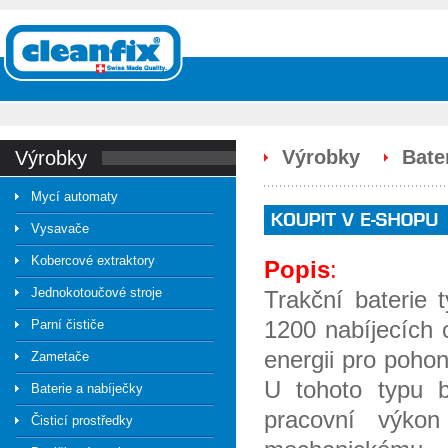
Výrobky
Bate
výrobky
Mycí automaty
Vysavače
Kobercové extraktory
Popis
:
Jednokotoučové stroje
Trakční baterie 
1200 nabíjecích 
Parní čističe
energii pro pohon
Zametače
U tohoto typu b
Baterie a nabíječky
pracovní výkon
Čisticí prostředky