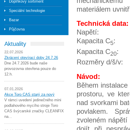
mechanickému 
Doplňkový sortiment
materiálem uvnitř
Speciální technologie
Bazar
Technická data:
Půjčovna
Nap
Kapacita C
5
Aktuality
Kapacita C
22.07.2026
20
Zkrácení otevírací doby 24.7.26
Rozměry d/
Dne 24.7.2026 bude naše
provozovna otevřena pouze do
12.h.
Návod:
Během instalace 
07.01.2026
prostoru, ve kt
Akce Toro CAS starý za nový
V rámci uvedení jedinečného mini
nad svorkami bat
podlahového mycího stroje Toro
povlakem. Sprá
CAS švýcarské značky CLEANFIX
na...
zvoleném nápětí 
dojít při nespr