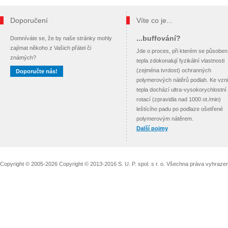
Doporučení
Víte co je...
...buffování?
Domníváte se, že by naše stránky mohly
zajímat někoho z Vašich přátel či
Jde o proces, při kterém se působe
známých?
tepla zdokonalují fyzikální vlastnosti
(zejména tvrdost) ochranných
Doporučte nás!
polymerových nátěrů podlah. Ke vzn
tepla dochází ultra-vysokorychlostní
rotací (zpravidla nad 1000 ot./min)
leštícího padu po podlaze ošetřené
polymerovým nátěrem.
Další pojmy
Copyright © 2005-2026 Copyright © 2013-2016 S. U. P. spol. s r. o. Všechna práva vyhraz