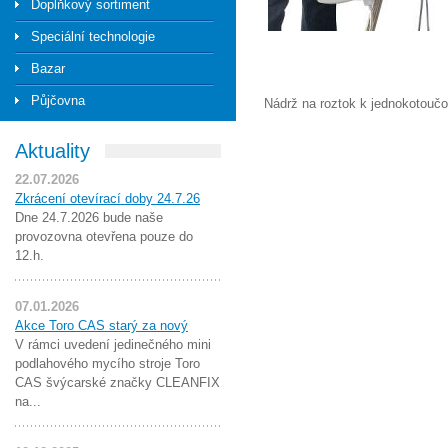
Doplňkový sortiment
Speciální technologie
Bazar
Půjčovna
Nádrž na roztok k jednokotoučo
Aktuality
22.07.2026
Zkrácení otevírací doby 24.7.26
Dne 24.7.2026 bude naše
provozovna otevřena pouze do
12.h.
07.01.2026
Akce Toro CAS starý za nový
V rámci uvedení jedinečného mini
podlahového mycího stroje Toro
CAS švýcarské značky CLEANFIX
na...