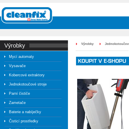
Výrobky
Jednokotoučové
výrobky
Mycí automaty
Vysavače
Kobercové extraktory
Jednokotoučové stroje
Parní čističe
Zametače
Baterie a nabíječky
Čisticí prostředky