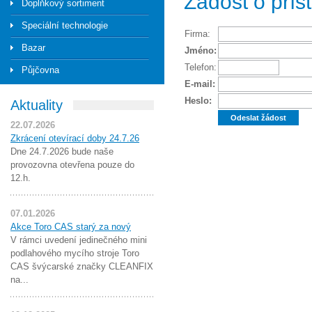
Žádost o pří
Doplňkový sortiment
Speciální technologie
Firma:
Bazar
Jméno:
Telefon:
Půjčovna
E-mail:
Heslo:
Aktuality
22.07.2026
Zkrácení otevírací doby 24.7.26
Dne 24.7.2026 bude naše
provozovna otevřena pouze do
12.h.
07.01.2026
Akce Toro CAS starý za nový
V rámci uvedení jedinečného mini
podlahového mycího stroje Toro
CAS švýcarské značky CLEANFIX
na...