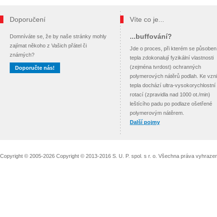
Doporučení
Víte co je...
...buffování?
Domníváte se, že by naše stránky mohly
zajímat někoho z Vašich přátel či
Jde o proces, při kterém se působe
známých?
tepla zdokonalují fyzikální vlastnosti
(zejména tvrdost) ochranných
Doporučte nás!
polymerových nátěrů podlah. Ke vzn
tepla dochází ultra-vysokorychlostní
rotací (zpravidla nad 1000 ot./min)
leštícího padu po podlaze ošetřené
polymerovým nátěrem.
Další pojmy
Copyright © 2005-2026 Copyright © 2013-2016 S. U. P. spol. s r. o. Všechna práva vyhraz