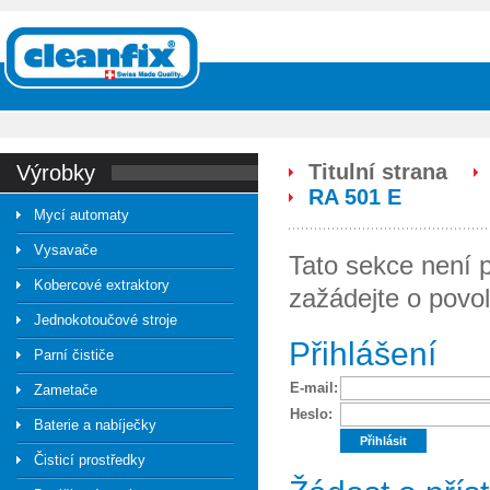
Titulní strana
výrobky
RA 501 E
Mycí automaty
Vysavače
Tato sekce není p
Kobercové extraktory
zažádejte o povol
Jednokotoučové stroje
Přihlášení
Parní čističe
E-mail:
Zametače
Heslo:
Baterie a nabíječky
Čisticí prostředky