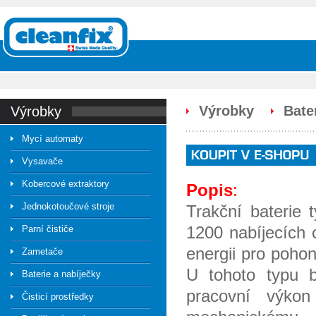
Výrobky
Bate
výrobky
Mycí automaty
Vysavače
Kobercové extraktory
Popis
:
Jednokotoučové stroje
Trakční baterie 
1200 nabíjecích 
Parní čističe
energii pro pohon
Zametače
U tohoto typu b
Baterie a nabíječky
pracovní výkon
Čisticí prostředky