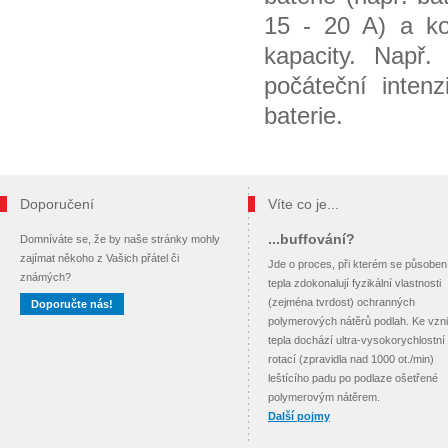
15 - 20 A) a ko
kapacity. Např.
počáteční inten
baterie.
Doporučení
Víte co je...
...buffování?
Domníváte se, že by naše stránky mohly
zajímat někoho z Vašich přátel či
Jde o proces, při kterém se působe
známých?
tepla zdokonalují fyzikální vlastnosti
(zejména tvrdost) ochranných
Doporučte nás!
polymerových nátěrů podlah. Ke vzn
tepla dochází ultra-vysokorychlostní
rotací (zpravidla nad 1000 ot./min)
leštícího padu po podlaze ošetřené
polymerovým nátěrem.
Další pojmy