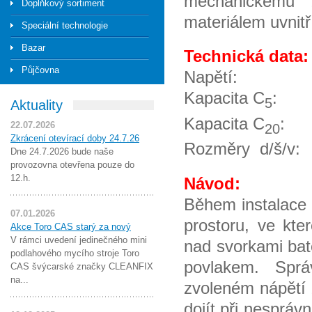
mechanickému 
Doplňkový sortiment
materiálem uvnitř
Speciální technologie
Bazar
Technická data:
Půjčovna
Nap
Kapacita C
5
Aktuality
Kapacita C
22.07.2026
20
Zkrácení otevírací doby 24.7.26
Rozměry d/
Dne 24.7.2026 bude naše
provozovna otevřena pouze do
12.h.
Návod:
Během instalace 
07.01.2026
prostoru, ve kt
Akce Toro CAS starý za nový
V rámci uvedení jedinečného mini
nad svorkami bat
podlahového mycího stroje Toro
povlakem. Sprá
CAS švýcarské značky CLEANFIX
na...
zvoleném nápětí 
dojít při nespráv