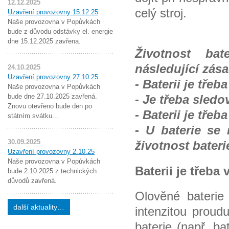
12.12.2025
celý stroj.
Uzavření provozovny 15.12.25
Naše provozovna v Popůvkách
bude z důvodu odstávky el. energie
dne 15.12.2025 zavřena.
Životnost bat
následující zás
24.10.2025
Uzavření provozovny 27.10.25
- Baterii je třeb
Naše provozovna v Popůvkách
bude dne 27.10.2025 zavřená.
- Je třeba sledo
Znovu otevřeno bude den po
- Baterii je třeb
státním svátku...
- U baterie se
30.09.2025
životnost bateri
Uzavření provozovny 2.10.25
Naše provozovna v Popůvkách
Baterii je třeba
bude 2.10.2025 z technických
důvodů zavřená.
Olověné baterie
další aktuality…
intenzitou prou
baterie (např. b