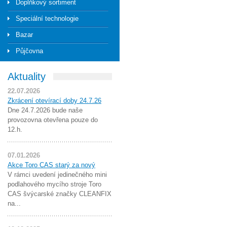
Doplňkový sortiment
Speciální technologie
Bazar
Půjčovna
Aktuality
22.07.2026
Zkrácení otevírací doby 24.7.26
Dne 24.7.2026 bude naše
provozovna otevřena pouze do
12.h.
07.01.2026
Akce Toro CAS starý za nový
V rámci uvedení jedinečného mini
podlahového mycího stroje Toro
CAS švýcarské značky CLEANFIX
na...