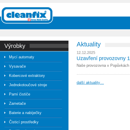
Aktuality
výrobky
12.12.2025
Mycí automaty
Uzavření provozovny 1
Naše provozovna v Popůvkách b
Vysavače
Kobercové extraktory
další aktuality…
Jednokotoučové stroje
Parní čističe
Zametače
Baterie a nabíječky
Čisticí prostředky