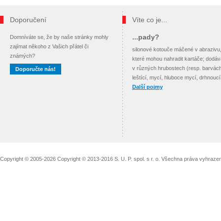
Doporučení
Víte co je...
...pady?
Domníváte se, že by naše stránky mohly
zajímat někoho z Vašich přátel či
silonové kotouče máčené v abrazivu
známých?
které mohou nahradit kartáče; dodáva
v různých hrubostech (resp. barvách
Doporučte nás!
leštící, mycí, hluboce mycí, drhnoucí
Další pojmy
Copyright © 2005-2026 Copyright © 2013-2016 S. U. P. spol. s r. o. Všechna práva vyhraz