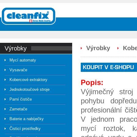
Výrobky
Kobe
výrobky
Mycí automaty
Vysavače
Kobercové extraktory
Popis:
Jednokotoučové stroje
Výjimečný stroj 
pohybu dopředu
Parní čističe
profesionální čiš
Zametače
V jednom praco
Baterie a nabíječky
mycí roztok, k
Čisticí prostředky