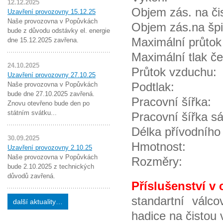
12.12.2025
Objem zás.
Uzavření provozovny 15.12.25
Naše provozovna v Popůvkách
Objem zás.
bude z důvodu odstávky el. energie
Maximální p
dne 15.12.2025 zavřena.
Maximální tlak
24.10.2025
Průtok 
Uzavření provozovny 27.10.25
Podtl
Naše provozovna v Popůvkách
bude dne 27.10.2025 zavřená.
Pracov
Znovu otevřeno bude den po
státním svátku...
Pracovní
Délka pří
30.09.2025
Hmot
Uzavření provozovny 2.10.25
Naše provozovna v Popůvkách
Rozměry
bude 2.10.2025 z technických
důvodů zavřená.
Příslušenství v 
standartní válc
další aktuality…
hadice na čistou 