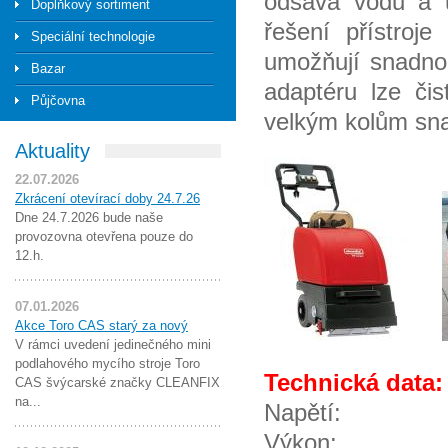
odsává vodu a u
Doplňkový sortiment
řešení přístroje
Speciální technologie
umožňují snadno
Bazar
adaptéru lze či
Půjčovna
velkým kolům sn
Aktuality
22.07.2026
Zkrácení otevírací doby 24.7.26
Dne 24.7.2026 bude naše
provozovna otevřena pouze do
12.h.
07.01.2026
Akce Toro CAS starý za nový
V rámci uvedení jedinečného mini
podlahového mycího stroje Toro
Technická data:
CAS švýcarské značky CLEANFIX
na...
Napětí
Výko