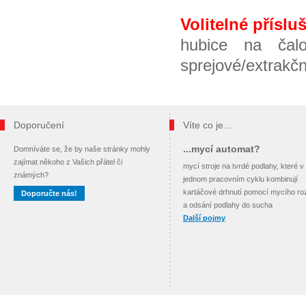
Volitelné příslu
hubice na čal
sprejové/extrakční
Doporučení
Víte co je...
...mycí automat?
Domníváte se, že by naše stránky mohly
zajímat někoho z Vašich přátel či
mycí stroje na tvrdé podlahy, které v
známých?
jednom pracovním cyklu kombinují
kartáčové drhnutí pomocí mycího ro
Doporučte nás!
a odsání podlahy do sucha
Další pojmy