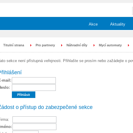
Akce
Aktuality
Titulní strana
Pro partnery
Náhradní díly
Mycí automaty
ato sekce není přístupná veřejnosti. Přihlašte se prosím nebo zažádejte o po
Přihlášení
E-mail:
Heslo:
Žádost o přístup do zabezpečené sekce
Firma:
Jméno: