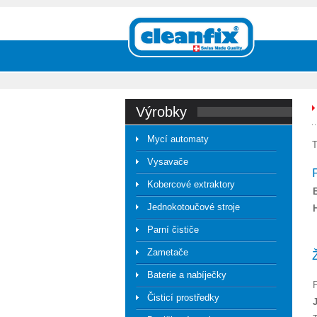
výrobky
Mycí automaty
T
Vysavače
Kobercové extraktory
Jednokotoučové stroje
Parní čističe
Zametače
Baterie a nabíječky
Čisticí prostředky