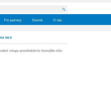
Pro partnery
Slovník
O nás
RA 300 E
volení vstupu prostřednitvím formuláře níže.