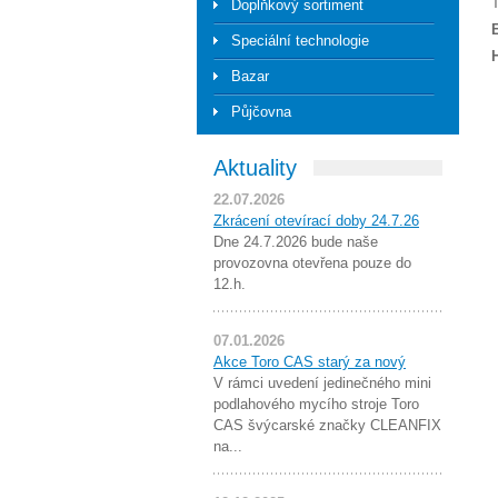
T
Doplňkový sortiment
Speciální technologie
Bazar
Půjčovna
Aktuality
22.07.2026
Zkrácení otevírací doby 24.7.26
Dne 24.7.2026 bude naše
provozovna otevřena pouze do
12.h.
07.01.2026
Akce Toro CAS starý za nový
V rámci uvedení jedinečného mini
podlahového mycího stroje Toro
CAS švýcarské značky CLEANFIX
na...