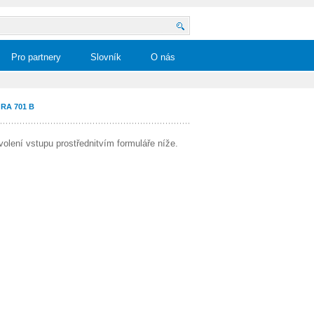
Pro partnery
Slovník
O nás
RA 701 B
volení vstupu prostřednitvím formuláře níže.