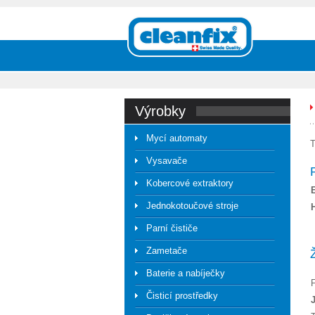
výrobky
Mycí automaty
T
Vysavače
Kobercové extraktory
Jednokotoučové stroje
Parní čističe
Zametače
Baterie a nabíječky
Čisticí prostředky