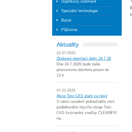
T
Doplňkový sortiment
Speciální technologie
Bazar
Půjčovna
Aktuality
22.07.2026
Zkrácení otevírací doby 24.7.26
Dne 24.7.2026 bude naše
provozovna otevřena pouze do
12.h.
07.01.2026
Akce Toro CAS starý za nový
V rámci uvedení jedinečného mini
podlahového mycího stroje Toro
CAS švýcarské značky CLEANFIX
na...