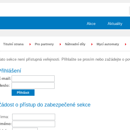
Akce
Aktuality
Titulní strana
Pro partnery
Náhradní díly
Mycí automaty
ato sekce není přístupná veřejnosti. Přihlašte se prosím nebo zažádejte o po
Přihlášení
E-mail:
Heslo:
Žádost o přístup do zabezpečené sekce
Firma:
Jméno: