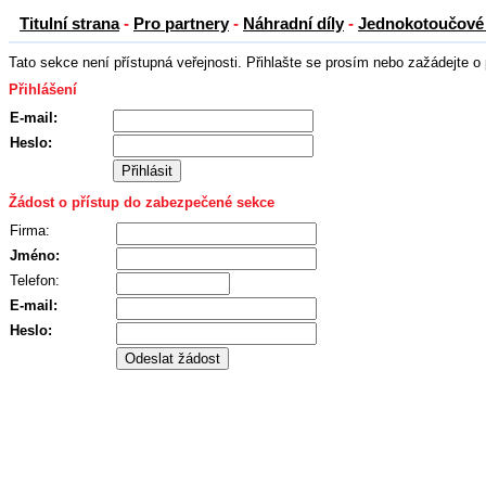
Titulní strana
-
Pro partnery
-
Náhradní díly
-
Jednokotoučové 
Tato sekce není přístupná veřejnosti. Přihlašte se prosím nebo zažádejte o 
Přihlášení
E-mail:
Heslo:
Žádost o přístup do zabezpečené sekce
Firma:
Jméno:
Telefon:
E-mail:
Heslo: